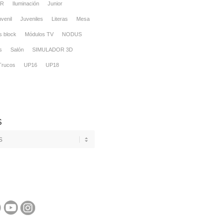
R
Iluminación
Junior
venil
Juveniles
Literas
Mesa
s block
Módulos TV
NODUS
s
Salón
SIMULADOR 3D
Trucos
UP16
UP18
S