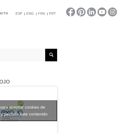
ACTO
ESP
ENG
FRA
PRT
OJO
 para aceptar cookies de
 y permitir este contenido