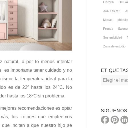
Historia
HOGA
JUNIOR V.6
Ju
Mesas
Módulo
Prensa
Salone
Sostenibilidad
Zona de estudio
z natural, o por lo menos intentar
, es importante tener cuidado y no
ETIQUETA
mismo, la temperatura ideal para la
acido es de 22º hasta los 24ºC. No
der hasta los 18ºC sin problema.
s mejores recomendaciones es optar
SIGUENOS
demás, los colores que empleemos
 que inciten a que nuestro hijo se