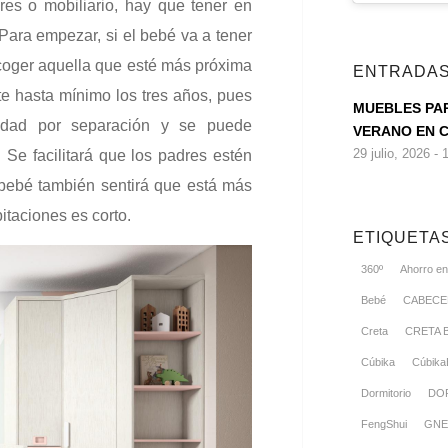
es o mobiliario, hay que tener en
Para empezar, si el bebé va a tener
coger aquella que esté más próxima
ENTRADAS
te hasta mínimo los tres años, pues
MUEBLES PA
edad por separación y se puede
VERANO EN 
29 julio, 2026 - 
 Se facilitará que los padres estén
 bebé también sentirá que está más
itaciones es corto.
ETIQUETA
360º
Ahorro en
Bebé
CABEC
Creta
CRETA 
Cúbika
Cúbika
Dormitorio
DO
FengShui
GNE