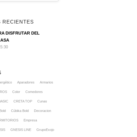
 RECIENTES
RA DISFRUTAR DEL
CASA
15:30
S
ergético
Aparadores
Armarios
EROS
Color
Comedores
BASIC
CRETA TOP
Cunas
Bold
Cúbika Bold
Decoracion
RMITORIOS
Empresa
SIS
GNESIS LINE
GrupoExojo