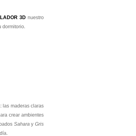
ULADOR 3D
nuestro
 dormitorio.
 las maderas claras
para crear ambientes
abados
Sahara
y
Gris
día.