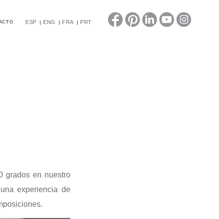
ACTO
ESP
ENG
FRA
PRT
0 grados en nuestro
 una experiencia de
mposiciones.