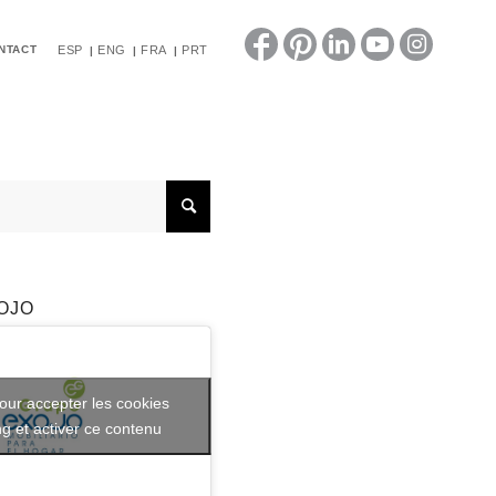
NTACT
ESP
ENG
FRA
PRT
OJO
our accepter les cookies
g et activer ce contenu