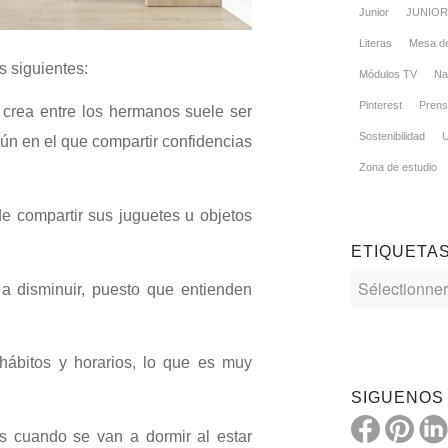
Junior
JUNIOR 
Literas
Mesa de
 siguientes:
Módulos TV
Na
Pinterest
Pren
e crea entre los hermanos suele ser
Sostenibilidad
ún en el que compartir confidencias
Zona de estudio
de compartir sus juguetes u objetos
ETIQUETA
a disminuir, puesto que entienden
ábitos y horarios, lo que es muy
SIGUENOS
s cuando se van a dormir al estar