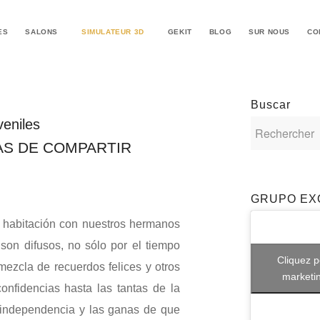
ES
SALONS
SIMULATEUR 3D
GEKIT
BLOG
SUR NOUS
CO
Buscar
veniles
AS DE COMPARTIR
GRUPO EX
 habitación con nuestros hermanos
son difusos, no sólo por el tiempo
Cliquez p
ezcla de recuerdos felices y otros
marketin
confidencias hasta las tantas de la
independencia y las ganas de que