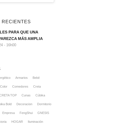
 RECIENTES
LES PARA QUE UNA
PAREZCA MÁS AMPLIA
4 - 16h00
S
ergético
Armarios
Bebé
Color
Comedores
Creta
CRETA TOP
Cunas
Cúbika
ika Bold
Decoracion
Dormitorio
Empresa
FengShui
GNESIS
toria
HOGAR
Iluminación