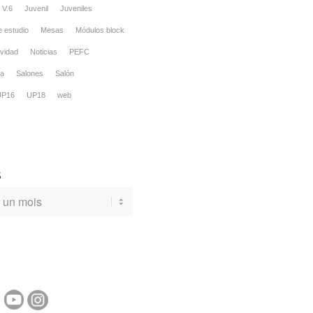
V.6
Juvenil
Juveniles
 estudio
Mesas
Módulos block
vidad
Noticias
PEFC
sa
Salones
Salón
UP16
UP18
web
S