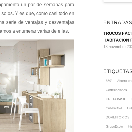
mpamento un par de semanas para
s solos. Y es que, como casi todo en
una serie de ventajas y desventajas
ENTRADAS
vamos a enumerar varias de ellas.
TRUCOS FÁCI
HABITACIÓN 
18 novembre 202
ETIQUETA
360º
Ahorro en
Certificaciones
CRETA BASIC
CúbikaBold
Cúb
DORMITORIOS
GrupoExojo
His