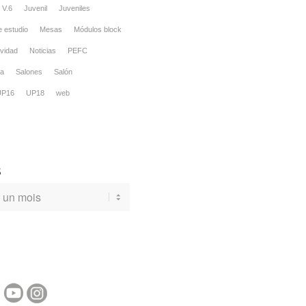
V.6
Juvenil
Juveniles
 estudio
Mesas
Módulos block
vidad
Noticias
PEFC
sa
Salones
Salón
UP16
UP18
web
S