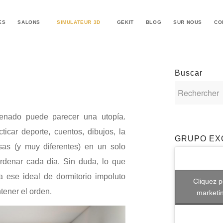
ES
SALONS
SIMULATEUR 3D
GEKIT
BLOG
SUR NOUS
CO
Buscar
rdenado puede parecer una utopía.
ticar deporte, cuentos, dibujos, la
GRUPO EX
as (y muy diferentes) en un solo
rdenar cada día. Sin duda, lo que
ese ideal de dormitorio impoluto
Cliquez p
tener el orden.
marketin