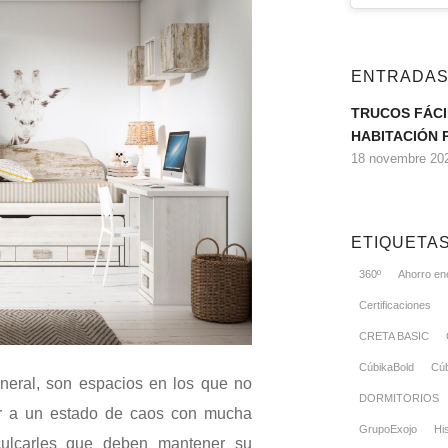
ENTRADAS
TRUCOS FÁCI
HABITACIÓN 
18 novembre 202
ETIQUETA
360º
Ahorro en
Certificaciones
CRETA BASIC
CúbikaBold
Cúb
eneral, son espacios en los que no
DORMITORIOS
ar a un estado de caos con mucha
GrupoExojo
His
nculcarles que deben mantener su