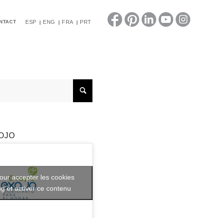
NTACT
ESP
ENG
FRA
PRT
OJO
our accepter les cookies
g et activer ce contenu