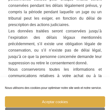
conservées pendant les délais légalement prévus, y
compris la période pendant laquelle un juge ou un
tribunal peut les exiger, en fonction du délai de
prescription des actions judiciaires.
Les données traitées seront conservées jusqu’à
l’expiration des délais légaux mentionnés
précédemment, s’il existe une obligation légale de
conservation, ou s’il n’existe pas de délai légal,
jusqu’à ce que la personne concernée demande leur
suppression ou retire le consentement donné.
Nous conserverons toutes les informations et
communications relatives à votre achat ou à la
fourniture de notre service, tant que les garanties des
Nous utilisons des cookies pour optimiser notre site web et notre service.
produits ou services sont en cours, pour traiter
d’éventuelles réclamations.
Aceptar cookies