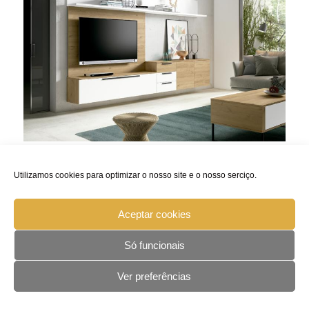
Es también una época ideal para hacer una limpieza
Utilizamos cookies para optimizar o nosso site e o nosso serciço.
general del hogar, al mismo tiempo que realizamos el
cambio de armario, un asunto sobre el que
Aceptar cookies
encontrarás varios artículos interesantes en este
Só funcionais
blog. Con estas fotos de nuestro catálogo
Cúbika
Bold v.6
¿no te dan ganas de pasar tiempo en el sofá
Ver preferências
con la mantita?